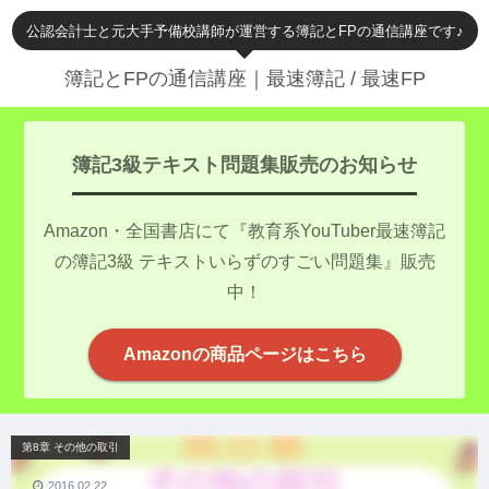
公認会計士と元大手予備校講師が運営する簿記とFPの通信講座です♪
簿記とFPの通信講座｜最速簿記 / 最速FP
簿記3級テキスト問題集販売のお知らせ
Amazon・全国書店にて『教育系YouTuber最速簿記
の簿記3級 テキストいらずのすごい問題集』販売
中！
Amazonの商品ページはこちら
第8章 その他の取引
2016.02.22