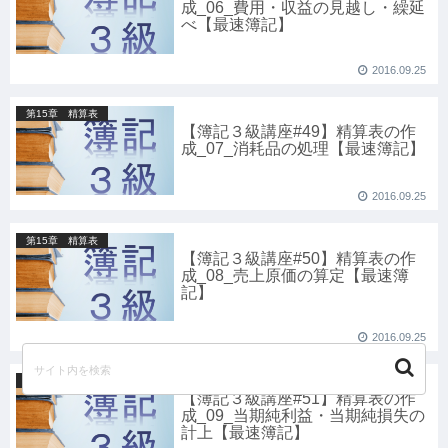
成_06_費用・収益の見越し・繰延
べ【最速簿記】
2016.09.25
第15章 精算表
【簿記３級講座#49】精算表の作
成_07_消耗品の処理【最速簿記】
2016.09.25
第15章 精算表
【簿記３級講座#50】精算表の作
成_08_売上原価の算定【最速簿
記】
2016.09.25
第15章 精算表
【簿記３級講座#51】精算表の作
成_09_当期純利益・当期純損失の
計上【最速簿記】