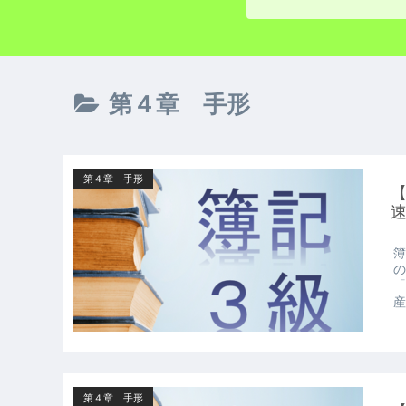
第４章 手形
第４章 手形
簿
の
「
産
第４章 手形