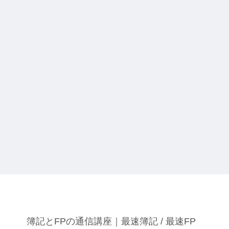
簿記とFPの通信講座｜最速簿記 / 最速FP