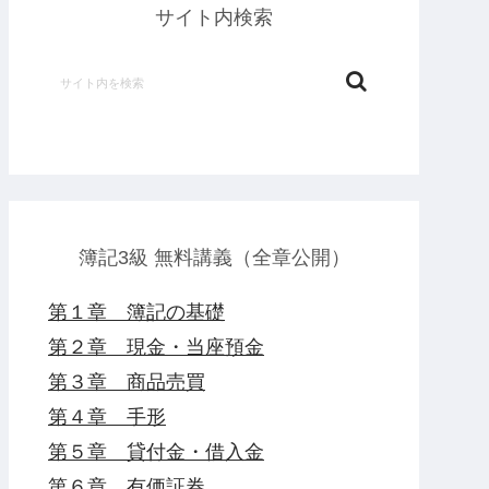
サイト内検索
簿記3級 無料講義（全章公開）
第１章 簿記の基礎
第２章 現金・当座預金
第３章 商品売買
第４章 手形
第５章 貸付金・借入金
第６章 有価証券