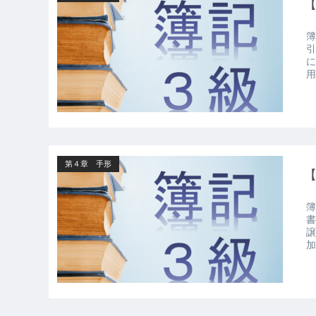
簿
引
に
用
第４章 手形
簿
書
譲
加