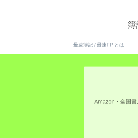
簿
最速簿記 / 最速FP とは
Amazon・全国