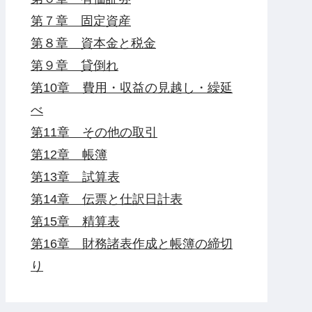
第７章 固定資産
第８章 資本金と税金
第９章 貸倒れ
第10章 費用・収益の見越し・繰延
べ
第11章 その他の取引
第12章 帳簿
第13章 試算表
第14章 伝票と仕訳日計表
第15章 精算表
第16章 財務諸表作成と帳簿の締切
り