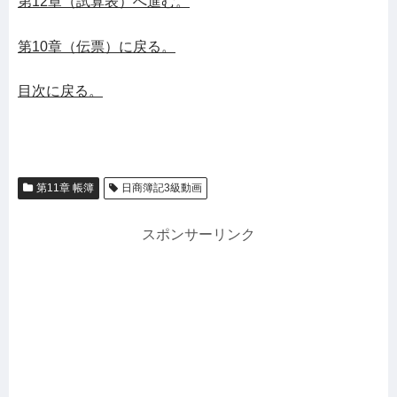
第12章（試算表）へ進む。
第10章（伝票）に戻る。
目次に戻る。
第11章 帳簿
日商簿記3級動画
スポンサーリンク