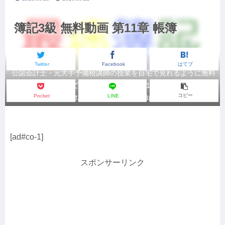
簿記3級 無料動画 第11章 帳簿
Twitter
Facebook
はてブ
公認会計士・元大手予備校講師の授業を自宅で見れるように無料
講義動画を配信しております。今回は第11章 帳簿の授業です。
コピー
Pocket
LINE
全14章建てで簿記3級の合格に必要な知識が身に付きます。
[ad#co-1]
スポンサーリンク