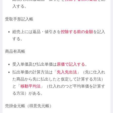
入する。
受取手形記入帳
総売上には返品・値引きを
控除する前
の金額
を記入
する。
商品有高帳
受入単価及び払出単価は
原価で記入する
。
払出単価の計算方法は「
先入先出法
」（先に仕入れ
た商品から先に払出したと仮定して計算する方法）
と「
移動平均法
」（仕入れのつど平均単価を計算す
る方法）がある。
売掛金元帳（得意先元帳）