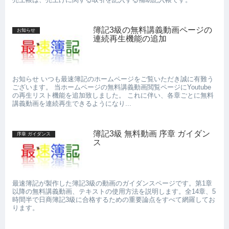
簿記3級の無料講義動画ページの
お知らせ
連続再生機能の追加
お知らせ いつも最速簿記のホームページをご覧いただき誠に有難う
ございます。 当ホームページの無料講義動画閲覧ページにYoutube
の再生リスト機能を追加致しました。 これに伴い、各章ごとに無料
講義動画を連続再生できるようになり...
簿記3級 無料動画 序章 ガイダン
序章 ガイダンス
ス
最速簿記が製作した簿記3級の動画のガイダンスページです。第1章
以降の無料講義動画、テキストの使用方法を説明します。全14章、5
時間半で日商簿記3級に合格するための重要論点をすべて網羅してお
ります。