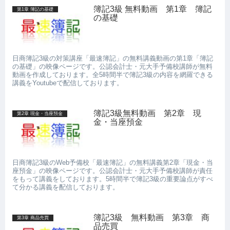
簿記3級 無料動画 第1章 簿記
第1章 簿記の基礎
の基礎
日商簿記3級の対策講座「最速簿記」の無料講義動画の第1章「簿記
の基礎」の映像ページです。公認会計士・元大手予備校講師が無料
動画を作成しております。全5時間半で簿記3級の内容を網羅できる
講義をYoutubeで配信しております。
簿記3級無料動画 第2章 現
第2章 現金・当座預金
金・当座預金
日商簿記3級のWeb予備校「最速簿記」の無料講義第2章「現金・当
座預金」の映像ページです。公認会計士・元大手予備校講師が責任
をもって講義をしております。5時間半で簿記3級の重要論点がすべ
て分かる講義を配信しております。
簿記3級 無料動画 第3章 商
第3章 商品売買
品売買