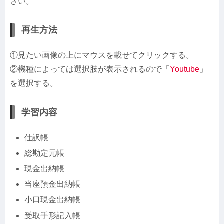
さい。
再生方法
①見たい画像の上にマウスを載せてクリックする。
②機種によっては選択肢が表示されるので「
Youtube
」
を選択する。
学習内容
仕訳帳
総勘定元帳
現金出納帳
当座預金出納帳
小口現金出納帳
受取手形記入帳