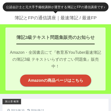
公認会計士と元大手予備校講師が運営する簿記とFPの通信講座です♪
簿記とFPの通信講座｜最速簿記 / 最速FP
簿記3級テキスト問題集販売のお知らせ
Amazon・全国書店にて『教育系YouTuber最速簿記
の簿記3級 テキストいらずのすごい問題集』販売
中！
Amazonの商品ページはこちら
第11章 帳簿
2013.08.10
2016.09.11