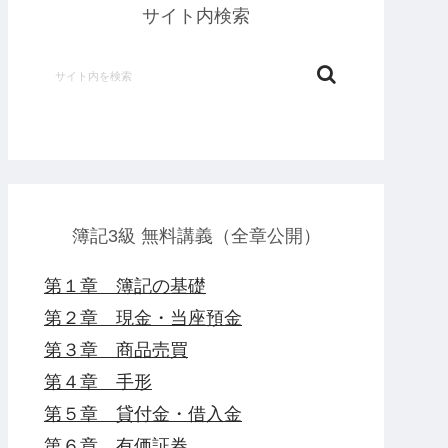
サイト内検索
簿記3級 無料講義（全章公開）
第１章 簿記の基礎
第２章 現金・当座預金
第３章 商品売買
第４章 手形
第５章 貸付金・借入金
第６章 有価証券