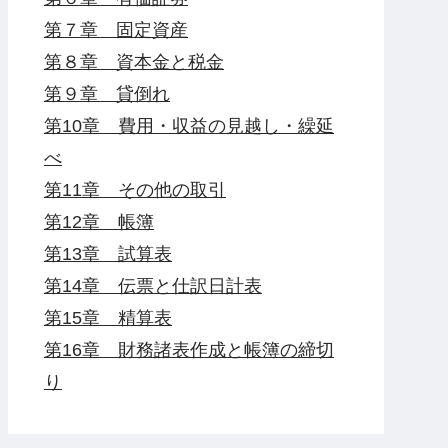
第７章 固定資産
第８章 資本金と税金
第９章 貸倒れ
第10章 費用・収益の見越し・繰延
べ
第11章 その他の取引
第12章 帳簿
第13章 試算表
第14章 伝票と仕訳日計表
第15章 精算表
第16章 財務諸表作成と帳簿の締切
り