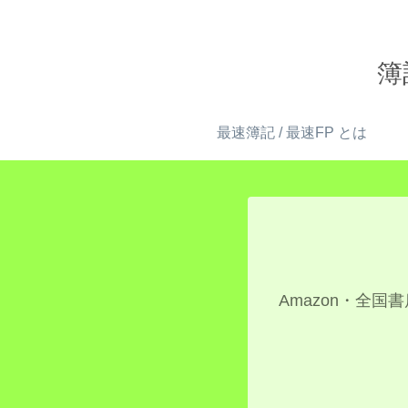
簿
最速簿記 / 最速FP とは
Amazon・全国