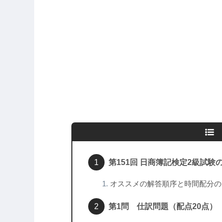
第151回 日商簿記検定2級試験
オススメの解答順序と時間配分の
第1問 仕訳問題（配点20点）