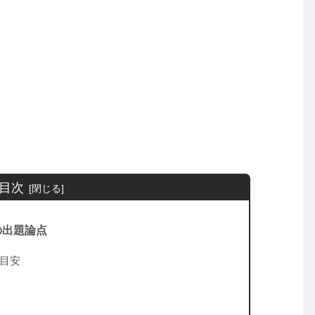
目次
の出題論点
目安