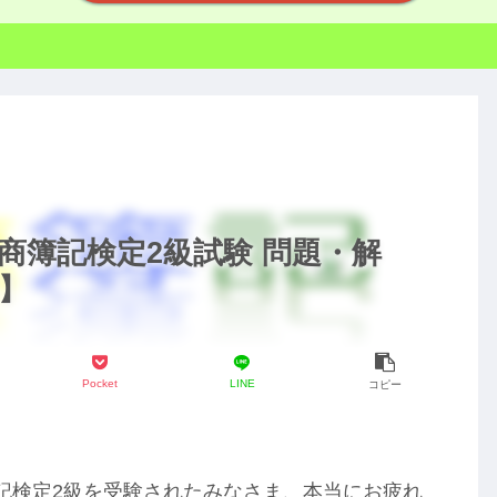
日商簿記検定2級試験 問題・解
】
Pocket
LINE
コピー
商簿記検定2級を受験されたみなさま、本当にお疲れ