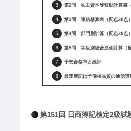
第2問 株主資本等変動計算書（
第3問 連結精算表（配点20点
第4問 部門別計算（配点20点
第5問 等級別総合原価計算（配
予想合格率と総評
最速簿記は予備校品質の通信講
第151回 日商簿記検定2級