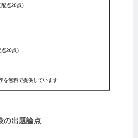
配点20点）
）
）
点20点）
座を無料で提供しています
試験の出題論点