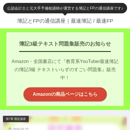
公認会計士と元大手予備校講師が運営する簿記とFPの通信講座です♪
簿記とFPの通信講座｜最速簿記 / 最速FP
簿記3級テキスト問題集販売のお知らせ
Amazon・全国書店にて『教育系YouTuber最速簿記
の簿記3級 テキストいらずのすごい問題集』販売
中！
Amazonの商品ページはこちら
第7章 固定資産
2016.02.22