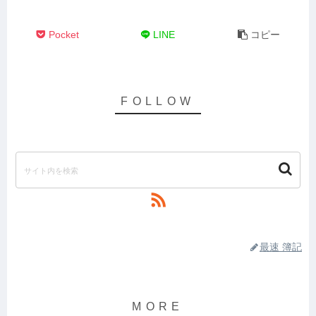
Pocket
LINE
コピー
最速 簿記