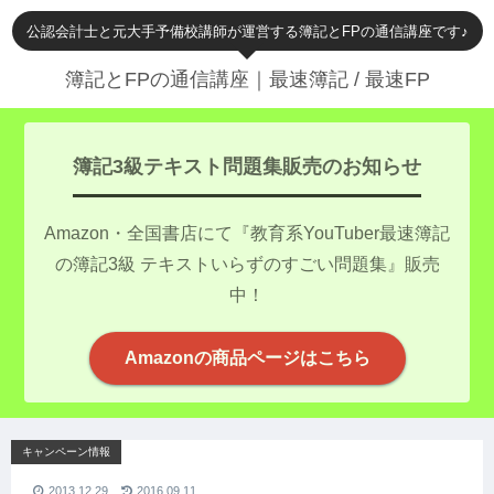
公認会計士と元大手予備校講師が運営する簿記とFPの通信講座です♪
簿記とFPの通信講座｜最速簿記 / 最速FP
簿記3級テキスト問題集販売のお知らせ
Amazon・全国書店にて『教育系YouTuber最速簿記
の簿記3級 テキストいらずのすごい問題集』販売
中！
Amazonの商品ページはこちら
キャンペーン情報
2013.12.29
2016.09.11